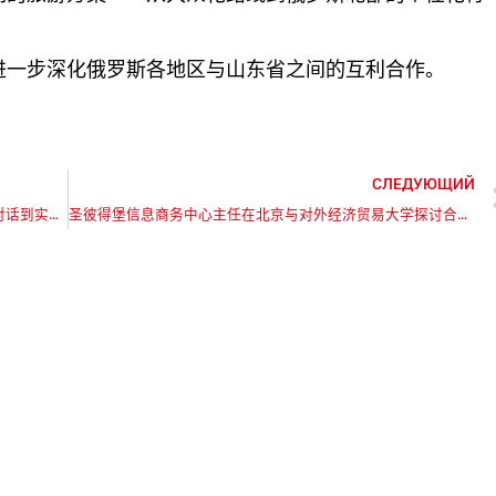
进一步深化俄罗斯各地区与山东省之间的互利合作。
СЛЕДУЮЩИЙ
信息商务中心主任参加”圣彼得堡——中国各地区：从对话到实际项目”俄中商业论坛
圣彼得堡信息商务中心主任在北京与对外经济贸易大学探讨合作前景
标注