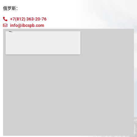
俄罗斯：
+7(812) 363-20-76
info@ibcspb.com